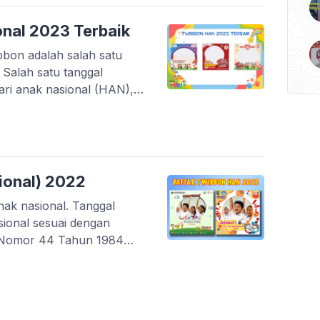
onal 2023 Terbaik
bon adalah salah satu
 Salah satu tanggal
hari anak nasional (HAN),
Puncak acara peringatan
aksanakan di Simpang Lima
okasi ini didasarkan […]
ional) 2022
anak nasional. Tanggal
sional sesuai dengan
a Nomor 44 Tahun 1984
 internasional diperingati
an hari anak universal
er. Memang di setiap