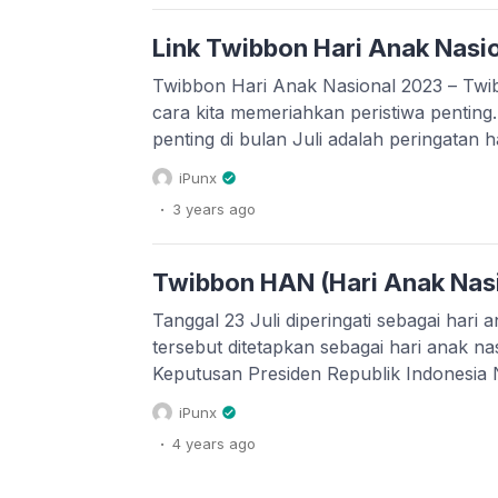
Link Twibbon Hari Anak Nasi
Twibbon Hari Anak Nasional 2023 – Twib
cara kita memeriahkan peristiwa penting.
penting di bulan Juli adalah peringatan 
yang diperingati setiap tanggal 23 Juli. 
iPunx
hari anak nasional ke-39 tahun 2023 dil
.
3 years
ago
kota Semarang, Jawa Tengah. Pemilihan l
Twibbon HAN (Hari Anak Nas
Tanggal 23 Juli diperingati sebagai hari 
tersebut ditetapkan sebagai hari anak na
Keputusan Presiden Republik Indonesi
tanggal 19 Juli 1984. Sedangkan hari anak
iPunx
setiap tanggal 1 Juni. Berbeda pula deng
.
4 years
ago
yang diperingati tiap tanggal 20 Novemb
negara memiliki […]