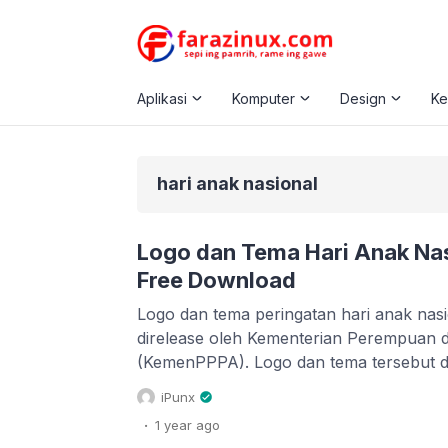
Aplikasi
Komputer
Design
K
hari anak nasional
Logo dan Tema Hari Anak Nas
Free Download
Logo dan tema peringatan hari anak nas
direlease oleh Kementerian Perempuan 
(KemenPPPA). Logo dan tema tersebut d
membuat desain publikasi peringatan HA
iPunx
publikasi HAN 2025 seperti spanduk hari
.
1 year
ago
pin hari anak, dan lain-lain dapat pula and