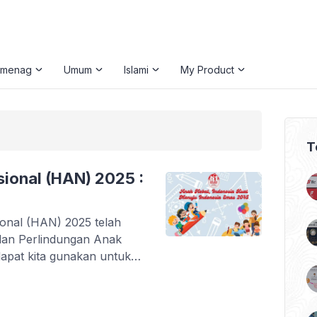
emenag
Umum
Islami
My Product
T
ional (HAN) 2025 :
ional (HAN) 2025 telah
dan Perlindungan Anak
apat kita gunakan untuk
N 2025. Template desain
 anak, poster hari anak,
a cek di sini. […]