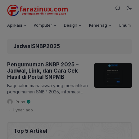
Aplikasi
Komputer
Design
Kemenag
Umum
JadwalSNBP2025
Pengumuman SNBP 2025 –
Jadwal, Link, dan Cara Cek
Hasil di Portal SNPMB
Bagi calon mahasiswa yang menantikan
pengumuman SNBP 2025, informasi
mengenai jadwal, jam, link, dan cara
iPunx
cek hasil di Portal SNPMB sangat
.
1 year
ago
penting. Kali ini akan membahas secara
lengkap tentang pengumuman SNBP
2025, termasuk langkah-langkah untuk
mengecek hasil seleksi dan alternatif
Top 5 Artikel
link mirror yang bisa digunakan. Oleh