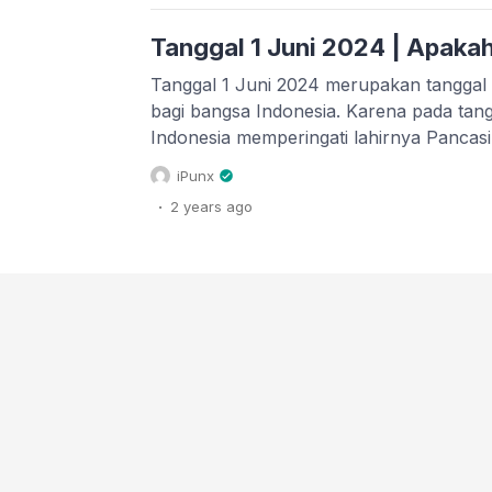
Tanggal 1 Juni 2024 | Apakah
Tanggal 1 Juni 2024 merupakan tanggal
bagi bangsa Indonesia. Karena pada tan
Indonesia memperingati lahirnya Pancasil
Pancasila tahun 2024 ini mulai dari logo
iPunx
penyelenggaraan upacaranya dapat anda 
.
2 years
ago
1 Juni 2024 ini termasuk tanggal merah a
Mari kita […]