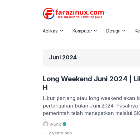
Aplikasi
Komputer
Design
K
Juni 2024
Long Weekend Juni 2024 | Li
H
Libur panjang atau long weekend akan ki
pertengahan bulan Juni 2024. Pasalnya p
pemerintah telah menepatkan melalui SKB
bersama dalam rangka Hari Raya Idul A
iPunx
dengan tanggal 17 dan 18 Juni 2024. Sehi
.
2 years
ago
bersama tersebut menyambung dengan h