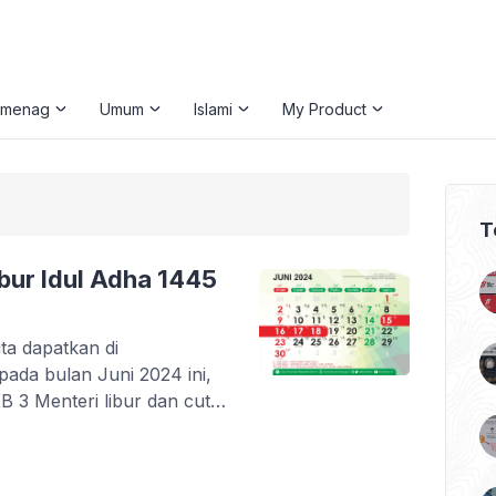
emenag
Umum
Islami
My Product
T
bur Idul Adha 1445
ta dapatkan di
ada bulan Juni 2024 ini,
 3 Menteri libur dan cuti
dha 1445 H bertepatan
ngga libur dan cuti
ari […]