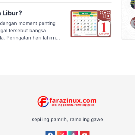
 Libur?
 dengan moment penting
ggal tersebut bangsa
a. Peringatan hari lahirnya
, pernak-pernik dan
baca di sini. Lalu, apakah
tau hari libur nasional?
sepi ing pamrih, rame ing gawe