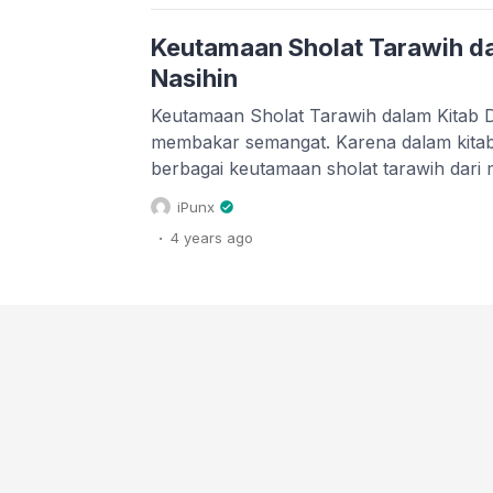
Allah SWT […]
Keutamaan Sholat Tarawih da
Nasihin
Keutamaan Sholat Tarawih dalam Kitab D
membakar semangat. Karena dalam kitab
berbagai keutamaan sholat tarawih dari
terakhir. Dulu ketika saya masih anak-an
iPunx
mengimami sholat tarawih sering menya
.
4 years
ago
tarawih. Bahkan, ketika malam Nuzulul 
musholla menyelenggarakan pengajian ke
sering membacakan […]