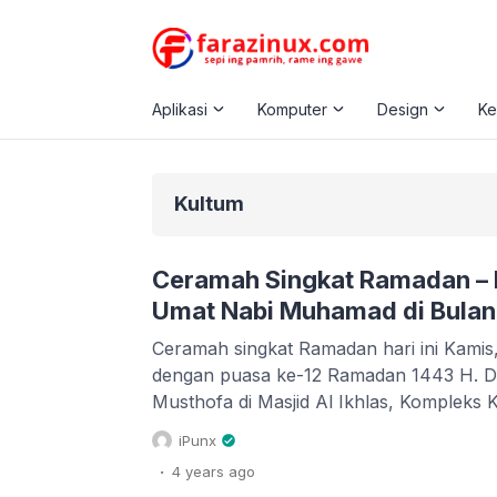
Aplikasi
Komputer
Design
K
Kultum
Ceramah Singkat Ramadan –
Umat Nabi Muhamad di Bula
Ceramah singkat Ramadan hari ini Kamis,
dengan puasa ke-12 Ramadan 1443 H. Di
Musthofa di Masjid Al Ikhlas, Kompleks
Kabupaten Demak. Baca juga : Desain 
iPunx
CDR Dalam kesempatan tersebut, ustadz
.
4 years
ago
menyampaikan tentang 5 pemberian Alla