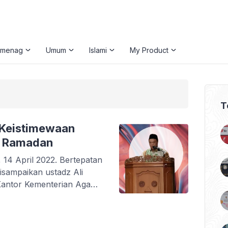
emenag
Umum
Islami
My Product
T
 Keistimewaan
n Ramadan
 14 April 2022. Bertepatan
sampaikan ustadz Ali
 Kantor Kementerian Agama
Amplop Lebaran Format
 Ali Musthofa
h. Dimana 5 anugerah dari