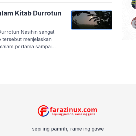
lam Kitab Durrotun
urrotun Nasihin sangat
 tersebut menjelaskan
 malam pertama sampai
ak, kyai Musholla selesai
mpaikan keutamaan sholat
Qur’an yang biasanya
cil-kecilan. Mbah Yai
sepi ing pamrih, rame ing gawe