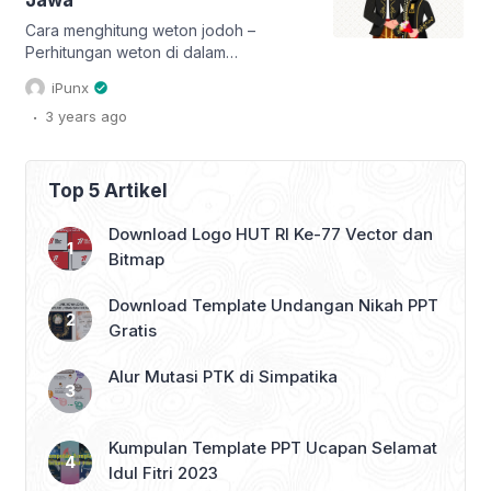
Jawa
panduan penting bagi berbagai
kegiatan, mulai dari acara adat,
Cara menghitung weton jodoh –
pernikahan, hingga […]
Perhitungan weton di dalam
masyarakat Jawa digunakan untuk
iPunx
berbagai hal, termasuk diantaranya
.
3 years
ago
adalah perhitungan kecocokan jodoh.
Karena selain memandang bibit, bobot
dan bebet masyarakat Jawa juga
memperhitungkan hari dan pasaran
Top 5 Artikel
lahir calon pasangan pengantin. Dalam
tradisi Kalender Jawa salah satu hal
Download Logo HUT RI Ke-77 Vector dan
yang menarik untuk kita bahas adalah
Bitmap
perhitungan weton jodoh. […]
Download Template Undangan Nikah PPT
Gratis
Alur Mutasi PTK di Simpatika
Kumpulan Template PPT Ucapan Selamat
Idul Fitri 2023