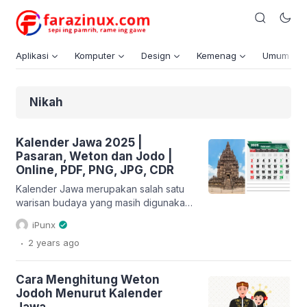
Aplikasi
Komputer
Design
Kemenag
Umum
Nikah
Kalender Jawa 2025 |
Pasaran, Weton dan Jodo |
Online, PDF, PNG, JPG, CDR
Kalender Jawa merupakan salah satu
warisan budaya yang masih digunakan
hingga saat ini, terutama oleh
iPunx
masyarakat Jawa dan sekitarnya.
.
2 years
ago
Kalender ini tidak hanya berfungsi
sebagai penanda waktu, tetapi juga
memiliki makna filosofis dan spiritual
Cara Menghitung Weton
yang dalam. Pada tahun 2025,
Jodoh Menurut Kalender
Kalender Jawa akan kembali menjadi