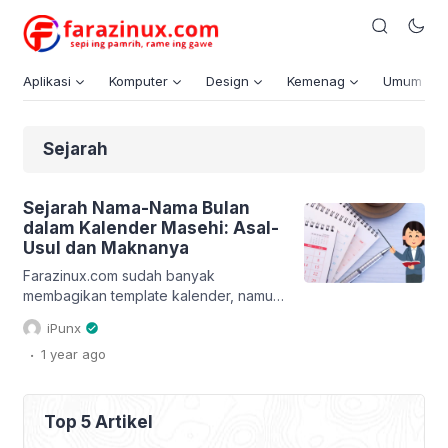
Aplikasi
Komputer
Design
Kemenag
Umum
Sejarah
Sejarah Nama-Nama Bulan
dalam Kalender Masehi: Asal-
Usul dan Maknanya
Farazinux.com sudah banyak
membagikan template kalender, namun
tahukah anda bagaimana asal-usul
iPunx
nama-nama bulan dalam kalender
.
1 year
ago
masehi? Yuk kita kepoin bersama
sejarah, asal-usul dan makna nama-
nama bulan dalam kalender masehi.
Saat ini, sistem penanggalan yang kita
Top 5 Artikel
gunakan adalah kalender Gregorian,