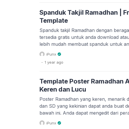
atau yang […]
Spanduk Takjil Ramadhan | 
Template
Spanduk takjil Ramadhan dengan beraga
tersedia gratis untuk anda download atau
lebih mudah membuat spanduk untuk ane
jualan di arena takjil Ramadhan. Selain 
iPunx
kedai kita di bazar Ramadhan. Beberapa
.
1 year
ago
ini juga cocok untuk acara takjil gratis di
Template Poster Ramadhan A
Keren dan Lucu
Poster Ramadhan yang keren, menarik d
dan SD yang kekinian dapat anda buat de
bawah ini. Anda dapat mengedit dari pe
maupun laptop. Template yang kami bagika
iPunx
modern dan menarik. Karena saat ini a