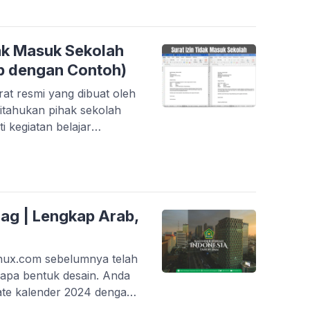
digunakan […]
ak Masuk Sekolah
p dengan Contoh)
rat resmi yang dibuat oleh
itahukan pihak sekolah
 kegiatan belajar
bersifat formal dan harus
truktur yang jelas. Bagi
kap tentang […]
ag | Lengkap Arab,
inux.com sebelumnya telah
apa bentuk desain. Anda
late kalender 2024 dengan
enerbitkan SKB 3 Menteri