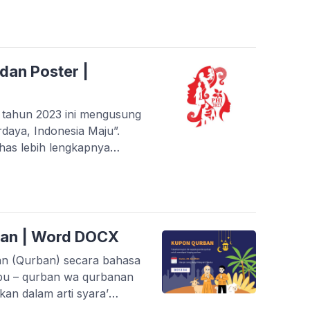
tiap tahun, juga
ang diterbitkan oleh
dan Poster |
u tahun 2023 ini mengusung
daya, Indonesia Maju”.
has lebih lengkapnya
erdayaan Perempuan dan
erelease resmi logo
023. Farazinux.com selalu
ban | Word DOCX
n (Qurban) secara bahasa
abu – qurban wa qurbanan
kan dalam arti syara’