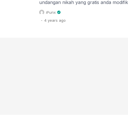
undangan nikah yang gratis anda modifi
menyempurnakan acara pernikahan anda.
iPunx
telah berkembang mengikuti trend teknl
.
4 years
ago
zaman. Tidak melulu undangan pernikahan
dengan aroma wangi. Trend undangan mo
cantik sepertinya mulai tergeser denga
digital. Berkembangnya teknologi informa
turut serta memberikan nuansa undanga
atau video animasi undangan nikah saat in
Untuk membuat undangan denga model 