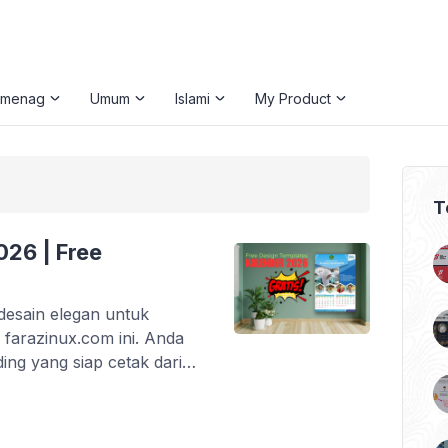
emenag
Umum
Islami
My Product
T
026 | Free
desain elegan untuk
i farazinux.com ini. Anda
ng yang siap cetak dari
h mempermudah anda,
 CDR. File tersebut dapat
aplikasi CorelDraw X5