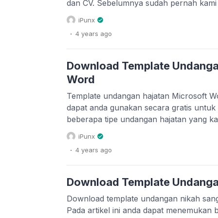
dan CV. Sebelumnya sudah pernah kami 
CV terbaik, yang dapat anda download pa
iPunx
kesempatan kali ini akan kami bagikan te
.
4 years
ago
resmi format docx. Sehingga, anda akan 
Download Template Undanga
Word
Template undangan hajatan Microsoft Wor
dapat anda gunakan secara gratis untuk
beberapa tipe undangan hajatan yang kali
Undangan hajatan sudah didesain dalam 
iPunx
F4 (ukuran folio atau 21,59 cm x 33,02 
.
4 years
ago
tersebut dibagi menjadi […]
Download Template Undangan
Download template undangan nikah sang
Pada artikel ini anda dapat menemukan 