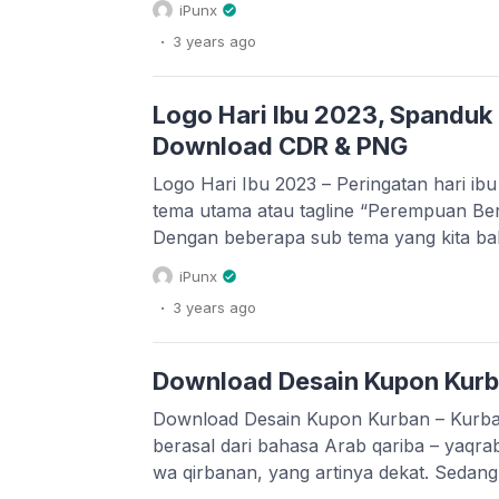
iPunx
yang mengatur libur dan cuti bersama se
.
3 years
ago
menerbitkan kalender. Desain kalender y
Kemenag melalui Dirjen Bimas […]
Logo Hari Ibu 2023, Spanduk 
Download CDR & PNG
Logo Hari Ibu 2023 – Peringatan hari ib
tema utama atau tagline “Perempuan Ber
Dengan beberapa sub tema yang kita ba
dengan klik di sini. Kementerian Pemb
iPunx
Perlindungan Anak (Kemenpppa) telah m
.
3 years
ago
peringatan hari ibu (PHI) ke 95 tahun 2
membagikan […]
Download Desain Kupon Kur
Download Desain Kupon Kurban – Kurba
berasal dari bahasa Arab qariba – yaqr
wa qirbanan, yang artinya dekat. Sedang