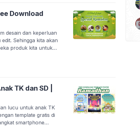
Free Download
m desain dan keperluan
 edit. Sehingga kita akan
ka produk kita untuk
untuk kebutuhan toko atau
 template desain spanduk
 masjid, […]
nak TK dan SD |
an lucu untuk anak TK
ngan template gratis di
rangkat smartphone
n kali ini lebih kekinian,
nak-anak sudah mengenal