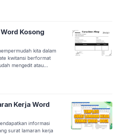
badah kepada Allah pada
 yaitu tanggal 11, 12, dan
…]
i Word Kosong
 mempermudah kita dalam
te kwitansi berformat
mudah mengedit atau
itnya dengan Microsoft
crosoft Word, masih bisa
Office, OpenOffice,
r lainnya. Sebelumnya juga
ran Kerja Word
mendapatkan informasi
ng surat lamaran kerja