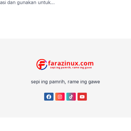
kasi dan gunakan untuk
 Undangan nikah saat ini
ogi dan tren perkembangan
 dicetak di atas kertas
del kertas wangi dan
n model trend undangan
si dan komunikasi saat ini
n nikah. Gambar animasi
i sudah tidak asing lagi.
video […]
sepi ing pamrih, rame ing gawe