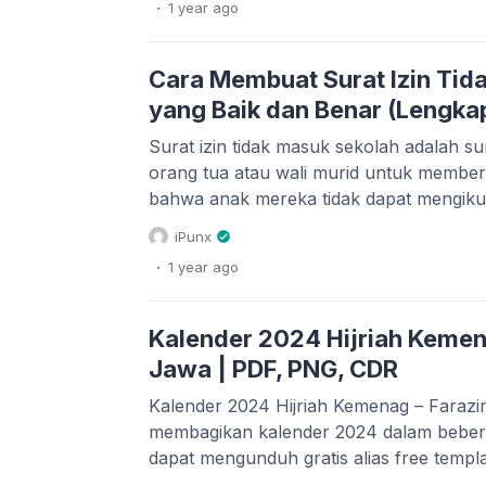
.
1 year
ago
aplikasi desain yang simple dan mudah 
Cara Membuat Surat Izin Tid
yang Baik dan Benar (Lengka
Surat izin tidak masuk sekolah adalah su
orang tua atau wali murid untuk member
bahwa anak mereka tidak dapat mengikuti
mengajar karena suatu alasan. Surat ini 
iPunx
ditulis dengan bahasa yang sopan serta s
.
1 year
ago
Anda yang sedang mencari panduan leng
Kalender 2024 Hijriah Kemen
Jawa | PDF, PNG, CDR
Kalender 2024 Hijriah Kemenag – Faraz
membagikan kalender 2024 dalam beber
dapat mengunduh gratis alias free temp
klik di sini. Kementerian Agama selain m