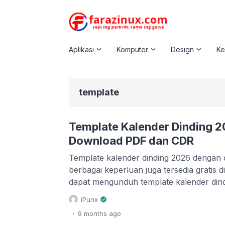
Aplikasi
Komputer
Design
K
template
Template Kalender Dinding 2
Download PDF dan CDR
Template kalender dinding 2026 dengan 
berbagai keperluan juga tersedia gratis d
dapat mengunduh template kalender dindi
link download di bawah ini. Untuk lebi
iPunx
template kami sediakan dalam bentuk file
.
9 months
ago
anda olah kembali dengan menggunakan 