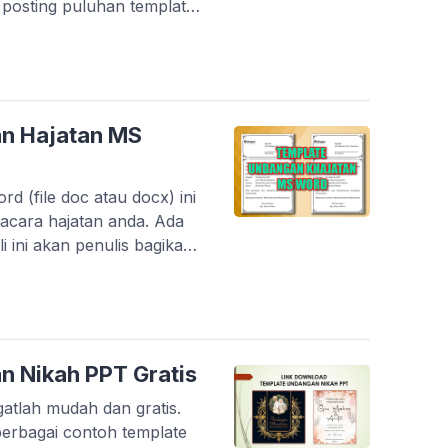
posting puluhan template
da link di bawah ini. Pada
mplate surat lamaran kerja
lebih […]
n Hajatan MS
d (file doc atau docx) ini
 acara hajatan anda. Ada
 ini akan penulis bagikan.
model satu lembar kertas
cm). Dalam 1 lembar kertas
 Nikah PPT Gratis
atlah mudah dan gratis.
berbagai contoh template