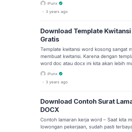
menyembelih hewan dengan tujuan beri
iPunx
Hari Raya Idul Adha dan tiga Hari Tasyriq,
.
3 years
ago
13 bulan Dzulhijjah. Syari’at berkurban [
Download Template Kwitans
Gratis
Template kwitansi word kosong sangat
membuat kwitansi. Karena dengan templa
word doc atau docx ini kita akan lebih 
menyesuaikan kebutuhan dengan menged
iPunx
Word. Kalaupun kita tidak mempunyai Mi
.
3 years
ago
menggunakan alternatif seperti Kingsoft 
LibreOffice atau aplikasi Word Processo
[…]
Download Contoh Surat Lama
DOCX
Contoh lamaran kerja word – Saat kita 
lowongan pekerjaan, sudah pasti terbaya