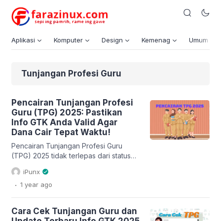
Aplikasi
Komputer
Design
Kemenag
Umum
Tunjangan Profesi Guru
Pencairan Tunjangan Profesi
Guru (TPG) 2025: Pastikan
Info GTK Anda Valid Agar
Dana Cair Tepat Waktu!
Pencairan Tunjangan Profesi Guru
(TPG) 2025 tidak terlepas dari status
validasi data pada Info GTK dan kode
iPunx
yang ada di dalamnya. Setiap kode
.
1 year
ago
dalam Info GTK memiliki arti penting
yang menunjukkan alur yang harus
dilewati sebelum TPG cair. Pemahaman
Cara Cek Tunjangan Guru dan
tentang kode ini sangat krusial agar