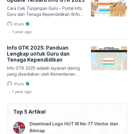
Update Terbaru Info GTK 2025
guru dapat mengetahui apakah
tunjangan mereka akan cair tepat
Cara Cek Tunjangan Guru – Portal Info
waktu […]
Guru dan Tenaga Kependidikan (Info
GTK) tahun 2025 adalah sistem
iPunx
informasi yang digunakan untuk
.
1 year
ago
mengakses data guru dan tenaga
kependidikan yang bersumber dari
Data Pokok Pendidikan (Dapodik).
Info GTK 2025: Panduan
Dengan pembaruan yang dilakukan
Lengkap untuk Guru dan
oleh Kementerian Pendidikan Dasar
Tenaga Kependidikan
dan Menengah (Kemendikdasmen),
Info GTK kini menghadirkan berbagai
Info GTK 2025 adalah layanan daring
fitur terbaru yang semakin
yang disediakan oleh Kementerian
mempermudah […]
Pendidikan Dasar dan Menengah
iPunx
(Kemendikdasmen) Republik Indonesia.
.
1 year
ago
Layanan ini sangat penting bagi guru
dan tenaga kependidikan, karena
berfungsi sebagai sarana verifikasi
data dan informasi yang berkaitan
Top 5 Artikel
dengan profesi mereka. Seiring
dengan pemekaran kementerian, Info
Download Logo HUT RI Ke-77 Vector dan
GTK sekarang dikelola oleh Direktorat
Bitmap
Jenderal Pendidikan Dasar dan