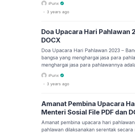
mengenakan pakaian adat masing-masin
iPunx
sudah pernah kami bagikan logo pering
.
3 years
ago
mendownload logo peringatan HGN 2023 d
Kementerian Pendidikan, Kebudayaan, Ri
Doa Upacara Hari Pahlawan 
DOCX
Doa Upacara Hari Pahlawan 2023 – Ban
bangsa yang menghargai jasa para pahl
menghargai jasa para pahlawannya adal
kemerdekaan dengan pembangunan. Ti
iPunx
bidang material, namun juga pembangunan
.
3 years
ago
sebagai anak bangsa yang saat ini bera
Kemerdekaan yang telah diperjuangkan 
Amanat Pembina Upacara Har
Menteri Sosial File PDF dan 
Amanat pembina upacara hari pahlawan 
pahlawan dilaksanakan serentak secara 