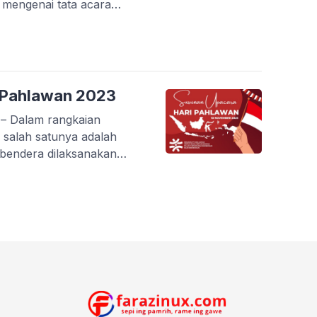
 mengenai tata acara
 anda baca dengan klik di
an di bawah ini. Logo resmi
kasi […]
 Pahlawan 2023
– Dalam rangkaian
, salah satunya adalah
bendera dilaksanakan
00 waktu setempat.
upacara bendera hari
ngan terbuka. Namun,
enyebabkan pelaksanaan