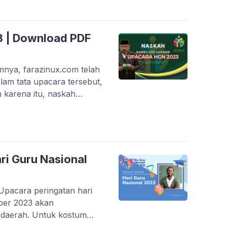
ntunya akan menambah
an adat istiadat yang
 | Download PDF
ya, farazinux.com telah
am tata upacara tersebut,
 karena itu, naskah
ditunggu-tunggu. Berikut
ri Agama dalam upacara
ks sambutan berikut dapat
i Guru Nasional
pacara peringatan hari
ber 2023 akan
i daerah. Untuk kostum