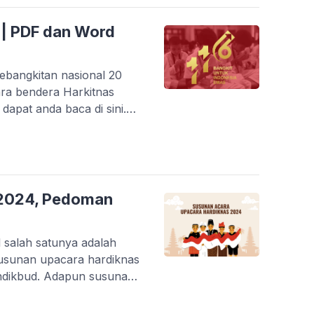
k pada hari Senin tanggal
 | PDF dan Word
ebangkitan nasional 20
ra bendera Harkitnas
apat anda baca di sini.
tnas 2024 dapat anda baca
di sini. Sedangkan naskah
tnas 2024 dapat anda […]
 2024, Pedoman
l salah satunya adalah
usunan upacara hardiknas
ndikbud. Adapun susunan
. Pada pelaksanaan
nas) 2024 ini, peserta