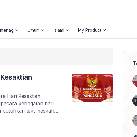
emenag
Umum
Islami
My Product
T
 Kesaktian
a Hari Kesaktian
pacara peringatan hari
ta butuhkan teks naskah
aca di bawah ini. Namun,
upacara peringatan hari
ini. Akan tetapi, untuk