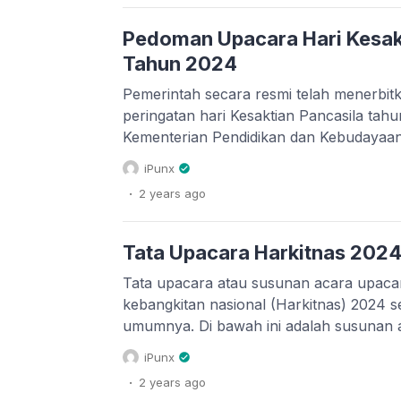
lebih hemat waktu, […]
Pedoman Upacara Hari Kesak
Tahun 2024
Pemerintah secara resmi telah menerbi
peringatan hari Kesaktian Pancasila tah
Kementerian Pendidikan dan Kebudayaan
Kesaktian Pancasila tahun 2024 ini dap
iPunx
pada tautan di bawah ini. Dalam peringat
.
2 years
ago
Pancasila 2024 ini mengusung tema “Ber
Wujudkan Indonesia Emas“. Sedangkan u
[…]
Tata Upacara Harkitnas 2024
Tata upacara atau susunan acara upacar
kebangkitan nasional (Harkitnas) 2024
umumnya. Di bawah ini adalah susunan 
hari kebangkitan nasional tahun 2024 be
iPunx
download dokumen naskah upacara dan l
.
2 years
ago
Upacara bendera memperingati 116 tahu