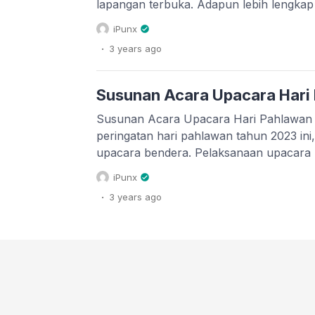
lapangan terbuka. Adapun lebih lengkap
upacara hari pahlawan tahun 2023 dapat
iPunx
sini. Atau dapat juga anda klik pada taut
.
3 years
ago
hari pahlawan 2023 maupun desain publi
Susunan Acara Upacara Hari
Susunan Acara Upacara Hari Pahlawan 
peringatan hari pahlawan tahun 2023 ini
upacara bendera. Pelaksanaan upacara 
pada tanggal 10 November 2023 jam 08.
iPunx
Pemerintah menganjurkan pelaksanaan 
.
3 years
ago
pahlawan tersebut dilaksanakan di lapa
apabila karena alasan tertentu yang m
upacara di lapangan […]