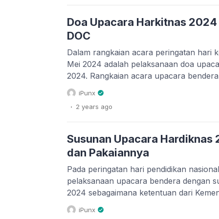
Tahun 2024 dilaksanakan secara serenta
[…]
Doa Upacara Harkitnas 2024
DOC
Dalam rangkaian acara peringatan hari k
Mei 2024 adalah pelaksanaan doa upaca
2024. Rangkaian acara upacara bendera d
Untuk sambutan pembina upacara harki
iPunx
ataupun download file pdf dan docx nya 
.
2 years
ago
atau teks doa upacara peringatan harki
Susunan Upacara Hardiknas
dan Pakaiannya
Pada peringatan hari pendidikan nasiona
pelaksanaan upacara bendera dengan s
2024 sebagaimana ketentuan dari Keme
upacara tersebut adalah sebagai berikut
iPunx
upacara hari pendidikan nasional (hardik