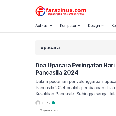
Aplikasi
Komputer
Design
K
upacara
Doa Upacara Peringatan Hari
Pancasila 2024
Dalam pedoman penyelenggaraan upacar
Pancasila 2024 adalah pembacaan doa u
Kesaktian Pancasila. Sehingga sangat ki
doa upacara yang dapat anda langsung b
iPunx
anda juga dapat mengunduh naskah doa 
.
2 years
ago
Kesaktian Pancasila 2024 dengan klik di s