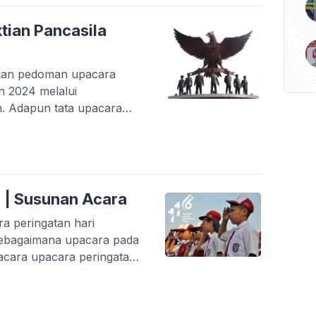
tian Pancasila
tkan pedoman upacara
un 2024 melalui
. Adapun tata upacara
at anda download dan baca
an Hari Kesaktian
sama Pancasila Kita
pacara secara nasional
 | Susunan Acara
a peringatan hari
 sebagaimana upacara pada
acara upacara peringatan
serta dengan link
agu-lagu nasionalnya.
n Kebangkitan Nasional