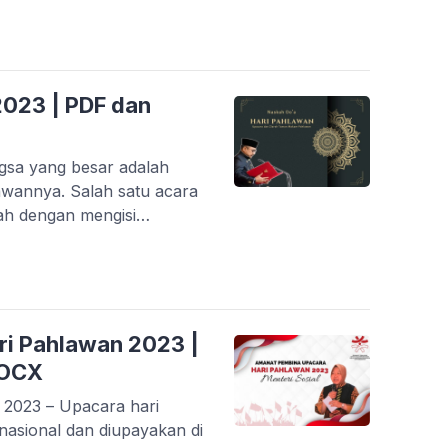
g daerah. Sebelumnya
atan HGN 2023. Anda dapat
engan klik di sini.
set dan […]
2023 | PDF dan
gsa yang besar adalah
awannya. Salah satu acara
ah dengan mengisi
dak hanya pembangunan
 bidang spiritual. Kita
da di masa kemerdekaan.
oleh […]
i Pahlawan 2023 |
DOCX
2023 – Upacara hari
nasional dan diupayakan di