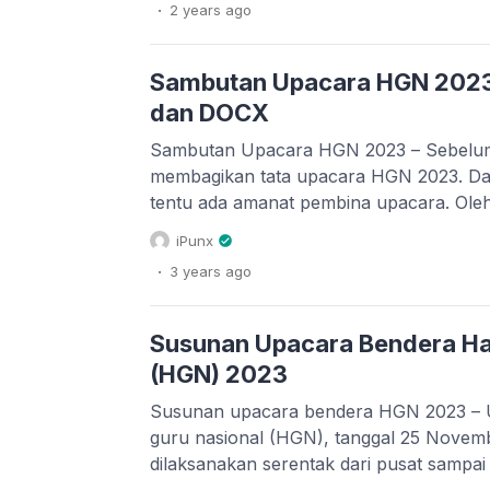
.
2 years
ago
upacara mengenakan pakaian adat. Te
semangat kecintaan kita dengan budaya d
beragam dari […]
Sambutan Upacara HGN 2023
dan DOCX
Sambutan Upacara HGN 2023 – Sebelumn
membagikan tata upacara HGN 2023. Dal
tentu ada amanat pembina upacara. Oleh
sambutan pembina upacara tentu sangat 
iPunx
ini adalah teks naskah sambutan Mente
.
3 years
ago
peringatan Hari Guru Nasional 2023. Te
anda download dalam file […]
Susunan Upacara Bendera Har
(HGN) 2023
Susunan upacara bendera HGN 2023 – U
guru nasional (HGN), tanggal 25 Novem
dilaksanakan serentak dari pusat sampa