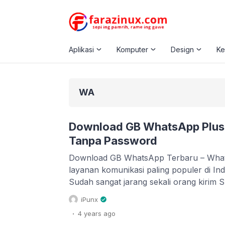
Aplikasi
Komputer
Design
K
WA
Download GB WhatsApp Plus 
Tanpa Password
Download GB WhatsApp Terbaru – Whats
layanan komunikasi paling populer di Ind
Sudah sangat jarang sekali orang kirim
pakai WhatsApp alias WA. Orang kenalan 
iPunx
minta nomor WA, tidak lagi meminta no
.
4 years
ago
HP. Jadi, layanan WhatsApp sebagai apli