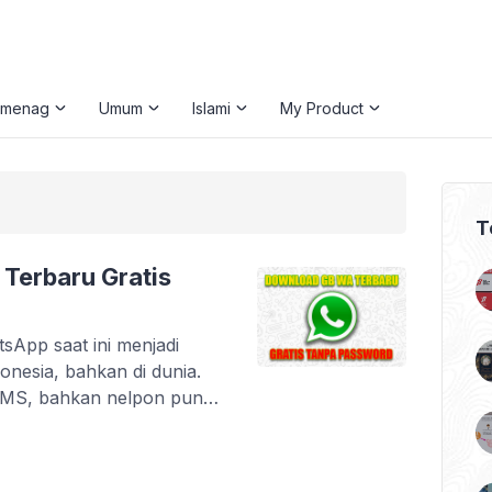
emenag
Umum
Islami
My Product
T
Terbaru Gratis
App saat ini menjadi
onesia, bahkan di dunia.
 SMS, bahkan nelpon pun
pun saat ini sudah bilang
mor telepon atau nomor
kasi […]