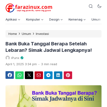
Aplikasi
Komputer
Design
Kemenag
Umum
›
›
Home
Umum
Investasi
Bank Buka Tanggal Berapa Setelah
Lebaran? Simak Jadwal Lengkapnya!
iPunx
.
April 1, 2025 3:34 pm
3 min read
Facebook
WhatsApp
Twitter
Email
Telegram
LinkedIn
Pinterest