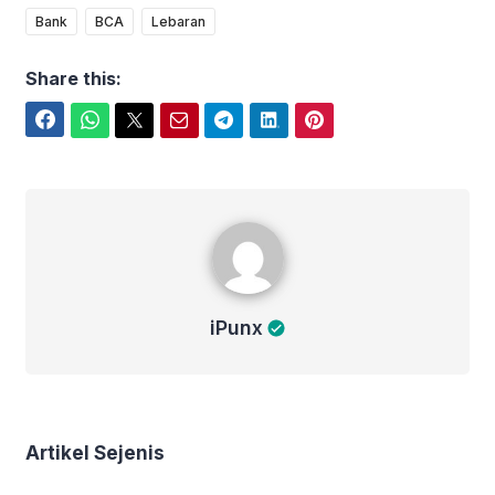
Bank
BCA
Lebaran
Share this:
Facebook
WhatsApp
Twitter
Email
Telegram
LinkedIn
Pinterest
iPunx
iPunx
Artikel Sejenis