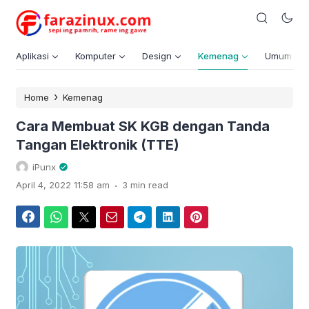
Aplikasi
Komputer
Design
Kemenag
Umum
›
Home
Kemenag
Cara Membuat SK KGB dengan Tanda
Tangan Elektronik (TTE)
iPunx
.
April 4, 2022 11:58 am
3 min read
Facebook
WhatsApp
Twitter
Email
Telegram
LinkedIn
Pinterest