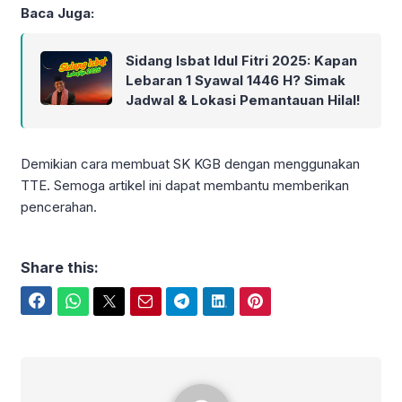
Baca Juga:
Sidang Isbat Idul Fitri 2025: Kapan
Lebaran 1 Syawal 1446 H? Simak
Jadwal & Lokasi Pemantauan Hilal!
Demikian cara membuat SK KGB dengan menggunakan
TTE. Semoga artikel ini dapat membantu memberikan
pencerahan.
Share this:
Facebook
WhatsApp
Twitter
Email
Telegram
LinkedIn
Pinterest
iPunx