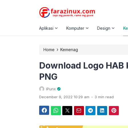
Aplikasi
Komputer
Design
K
›
Home
Kemenag
Download Logo HAB 
PNG
iPunx
.
December 9, 2022 10:29 am
3 min read
Facebook
WhatsApp
Twitter
Email
Telegram
LinkedIn
Pinterest