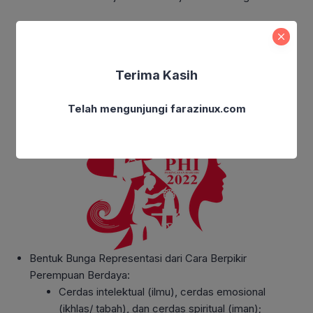
Filosofi Logo Acara
Terima Kasih
Telah mengunjungi farazinux.com
Bentuk Bunga Representasi dari Cara Berpikir
Perempuan Berdaya:
Cerdas intelektual (ilmu), cerdas emosional
(ikhlas/ tabah), dan cerdas spiritual (iman);