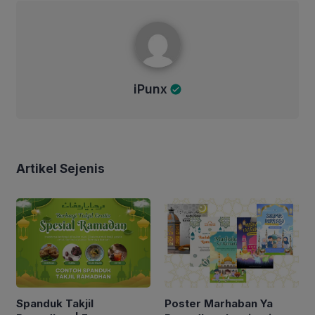
iPunx
iPunx
Artikel Sejenis
Spanduk Takjil
Poster Marhaban Ya