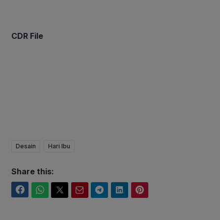
CDR File
Desain
Hari Ibu
Share this:
Facebook
WhatsApp
Twitter
Email
Telegram
LinkedIn
Pinterest