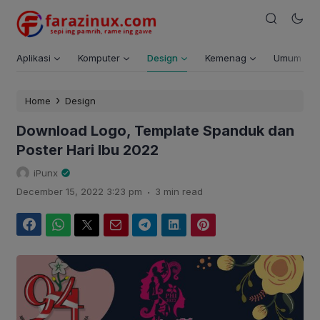
Aplikasi
Komputer
Design
Kemenag
Umum
›
Home
Design
Download Logo, Template Spanduk dan
Poster Hari Ibu 2022
iPunx
.
December 15, 2022 3:23 pm
3 min read
Facebook
WhatsApp
Twitter
Email
Telegram
LinkedIn
Pinterest