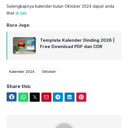
Selengkapnya kalender bulan Oktober 2024 dapat anda
lihat
di sini
.
Baca Juga:
Template Kalender Dinding 2026 |
Free Download PDF dan CDR
Kalender 2024
Oktober
Share this:
Facebook
WhatsApp
Twitter
Email
Telegram
LinkedIn
Pinterest
iPunx