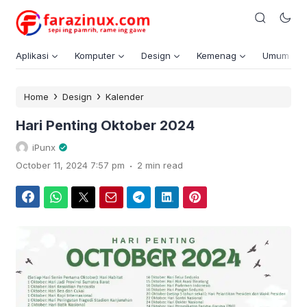
Aplikasi
Komputer
Design
Kemenag
Umum
›
›
Home
Design
Kalender
Hari Penting Oktober 2024
iPunx
.
October 11, 2024 7:57 pm
2 min read
Facebook
WhatsApp
Twitter
Email
Telegram
LinkedIn
Pinterest