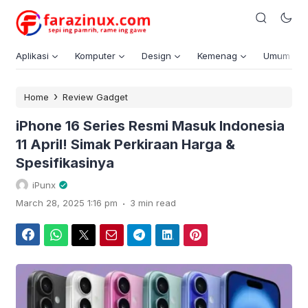
Aplikasi
Komputer
Design
Kemenag
Umum
›
Home
Review Gadget
iPhone 16 Series Resmi Masuk Indonesia
11 April! Simak Perkiraan Harga &
Spesifikasinya
iPunx
.
March 28, 2025 1:16 pm
3 min read
Facebook
WhatsApp
Twitter
Email
Telegram
LinkedIn
Pinterest