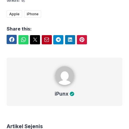
terkini! 🚀
Apple
iPhone
Share this:
Facebook
WhatsApp
Twitter
Email
Telegram
LinkedIn
Pinterest
iPunx
iPunx
Artikel Sejenis