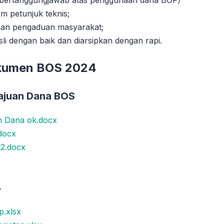
 bertanggungjawab atas penggunaan dana BOP/
am petunjuk teknis;
an pengaduan masyarakat;
li dengan baik dan diarsipkan dengan rapi.
okumen BOS 2024
ajuan Dana BOS
 Dana ok.docx
docx
22.docx
4
.xlsx