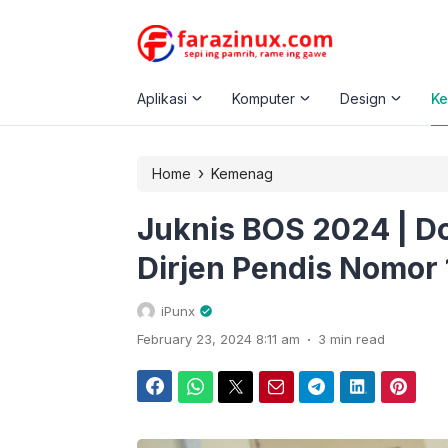
Aplikasi
Komputer
Design
K
›
Home
Kemenag
Juknis BOS 2024 | 
Dirjen Pendis Nomor
iPunx
.
February 23, 2024 8:11 am
3 min read
Facebook
WhatsApp
Twitter
Email
Telegram
LinkedIn
Pinterest