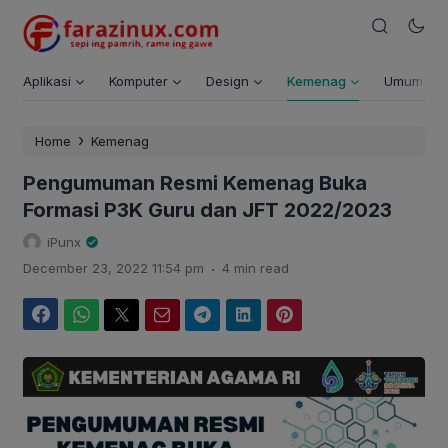
Aplikasi
Komputer
Design
Kemenag
Umum
›
Home
Kemenag
Pengumuman Resmi Kemenag Buka
Formasi P3K Guru dan JFT 2022/2023
iPunx
.
December 23, 2022 11:54 pm
4 min read
Facebook
WhatsApp
Twitter
Email
Telegram
LinkedIn
Pinterest