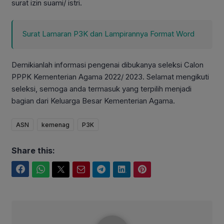
surat izin suami/ istri.
Surat Lamaran P3K dan Lampirannya Format Word
Demikianlah informasi pengenai dibukanya seleksi Calon
PPPK Kementerian Agama 2022/ 2023. Selamat mengikuti
seleksi, semoga anda termasuk yang terpilih menjadi
bagian dari Keluarga Besar Kementerian Agama.
ASN
kemenag
P3K
Share this:
Facebook
WhatsApp
Twitter
Email
Telegram
LinkedIn
Pinterest
iPunx