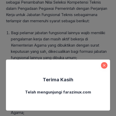
sebagai Penambahan Nilai Seleksi Kompetensi Teknis
dalam Pengadaan Pegawai Pemerintah dengan Perjanjian
Kerja untuk Jabatan Fungsional Teknis sebagaimana
terlampir dan memenuhi syarat sebagai berikut:
Bagi pelamar jabatan fungsional lainnya wajib memiliki
pengalaman kerja dan masih aktif bekerja di
Kementerian Agama yang dibuktikan dengan surat
keputusan yang sah, dikecualikan bagi formasi jabatan
fungsional lainnya yang dibuka umum;
Bagi pelamar jabatan guru wajib terdaftar pada
SIMPATIKA dan masih aktif bekerja di Kementerian
Agama yang dibuktikan dengan Kartu Identitas PTK;
Terima Kasih
Bagi pelamar tenaga Eks Tenaga Honorer Kategori II
Telah mengunjungi farazinux.com
wajib terdaftar pada pangkalan data (
database)
Badan
Kepegawaian Negara (BKN), memiliki kartu peserta
ujian tahun 2021 dan masih aktif bekerja di Kementerian
Agama;