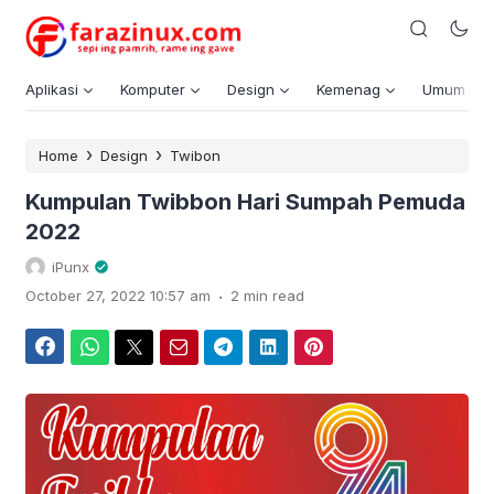
Aplikasi
Komputer
Design
Kemenag
Umum
›
›
Home
Design
Twibon
Kumpulan Twibbon Hari Sumpah Pemuda
2022
iPunx
.
October 27, 2022 10:57 am
2 min read
Facebook
WhatsApp
Twitter
Email
Telegram
LinkedIn
Pinterest