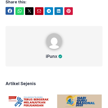
Share this:
Facebook
WhatsApp
Twitter
Email
Telegram
LinkedIn
Pinterest
iPunx
iPunx
Artikel Sejenis