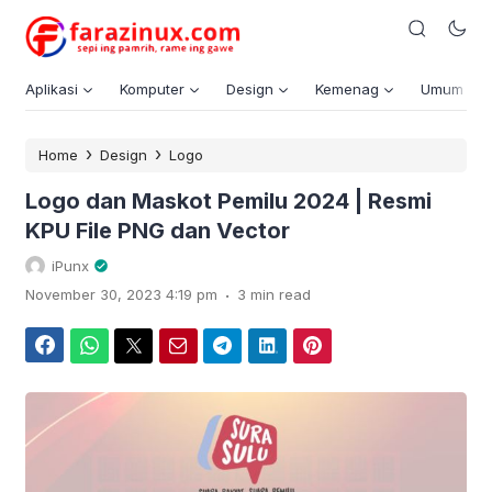
Aplikasi
Komputer
Design
Kemenag
Umum
›
›
Home
Design
Logo
Logo dan Maskot Pemilu 2024 | Resmi
KPU File PNG dan Vector
iPunx
.
November 30, 2023 4:19 pm
3 min read
Facebook
WhatsApp
Twitter
Email
Telegram
LinkedIn
Pinterest