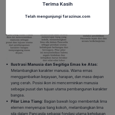
Terima Kasih
Telah mengunjungi farazinux.com
Ilustrasi Manusia dan Segitiga Emas ke Atas
:
Melambangkan karakter manusia. Warna emas
menggambarkan kejayaan, harapan, dan masa depan
yang cerah. Posisi ikon ini mencerminkan manusia
sebagai pusat dan tujuan utama pembangunan karakter
bangsa.
Pilar Lima Tiang
: Bagian bawah logo membentuk lima
elemen menyerupai tiang kokoh, melambangkan lima
sila dalam Pancasila sebagai fondasi utama kehidupan