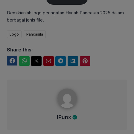
Demikianlah logo peringatan Harlah Pancasila 2025 dalam
berbagai jenis file.
Logo
Pancasila
Share this:
Facebook
WhatsApp
Twitter
Email
Telegram
LinkedIn
Pinterest
iPunx
iPunx