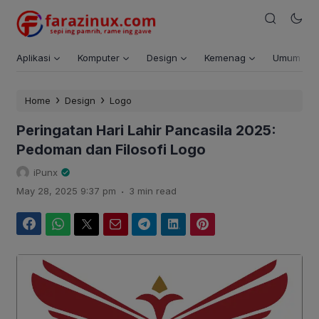
Aplikasi
Komputer
Design
Kemenag
Umum
›
›
Home
Design
Logo
Peringatan Hari Lahir Pancasila 2025:
Pedoman dan Filosofi Logo
iPunx
.
May 28, 2025 9:37 pm
3 min read
Facebook
WhatsApp
Twitter
Email
Telegram
LinkedIn
Pinterest