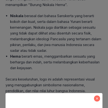
menampilkan “Burung Niskala Hema”
.
Niskala
berasal dari bahasa Sanskerta yang berarti
kokoh dan kuat, serta dalam bahasa Yunani berarti
kemenangan. Niskala juga diartikan sebagai sesuatu
yang tidak dapat dilihat atau disentuh secara fisik,
melambangkan ideologi Pancasila yang tertanam dalam
pikiran, perilaku, dan jiwa manusia Indonesia secara
sadar atau tidak sadar.
Hema
berarti emas, menggambarkan sesuatu yang
berharga dan indah, serta melambangkan keberhasilan
dan kejayaan.
Secara keseluruhan, logo ini adalah representasi visual
yang menggabungkan simbolisme nasionalisme,
pendidikan, dan nilai-nilai luhur bangsa Indonesia
.
Elemen-elemen Filosofi Logo: