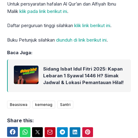
Untuk persyaratan hafalan Al Qur’an dan Alfiyah Ibnu
Malik
klik pada link berikut ini
.
Daftar perguruan tinggi silahkan
klik link berikut ini
.
Buku Petunjuk silahkan
diunduh di link berikut ini
.
Baca Juga:
Sidang Isbat Idul Fitri 2025: Kapan
Lebaran 1 Syawal 1446 H? Simak
Jadwal & Lokasi Pemantauan Hilal!
Beasiswa
kemenag
Santri
Share this:
Facebook
WhatsApp
Twitter
Email
Telegram
LinkedIn
Pinterest