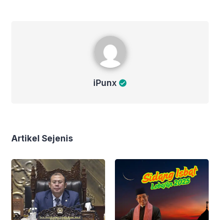
iPunx
iPunx
Artikel Sejenis