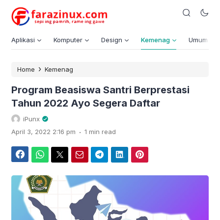
Aplikasi
Komputer
Design
Kemenag
Umum
›
Home
Kemenag
Program Beasiswa Santri Berprestasi
Tahun 2022 Ayo Segera Daftar
iPunx
.
April 3, 2022 2:16 pm
1 min read
Facebook
WhatsApp
Twitter
Email
Telegram
LinkedIn
Pinterest