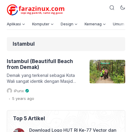
Aplikasi
Komputer
Design
Kemenag
Umum
Istambul
Istambul (Beautifull Beach
from Demak)
Demak yang terkenal sebagai Kota
Wali sangat identik dengan Masjid
Agung Demak. Masjid peninggalan
iPunx
para wali itu sudah terkenal seantero
.
5 years
ago
Nusantara bahkan dunia. Akan tetapi,
saat ini Demak tidak hanya
menyuguhkan wisata religi, tetapi juga
saat ini bermunculan berbagai tempat
Top 5 Artikel
wisata baru, diantaranya adalah
Istambul. Mungin yang terbersit di
Download Logo HUT RI Ke-77 Vector dan