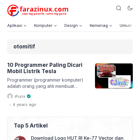
Aplikasi
Komputer
Design
Kemenag
Umum
otomitif
10 Programmer Paling Dicari
Mobil Listrik Tesla
Programmer (programmer komputer)
adalah orang yang ahli membuat
aplikasi komputer. Komputer di sini
iPunx
dapat diartikan sebagai komputer
.
4 years
ago
server, desktop, laptop mapun HP.
Tetapi, karena banyaknya bahasa
pemrograman, tentunya tidak mungkin
seorang programmer menguasai
Top 5 Artikel
seluruh bahasa pemrograman.
Tentunya, seorang programmer pasti
Download Logo HUT RI Ke-77 Vector dan