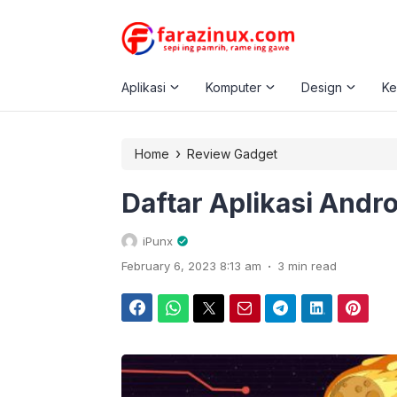
Aplikasi
Komputer
Design
K
›
Home
Review Gadget
Daftar Aplikasi Andro
iPunx
.
February 6, 2023 8:13 am
3 min read
Facebook
WhatsApp
Twitter
Email
Telegram
LinkedIn
Pinterest