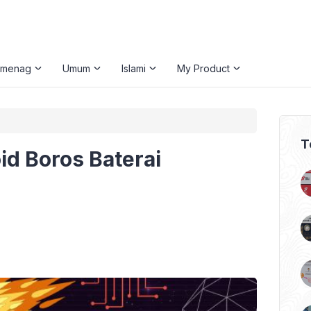
emenag
Umum
Islami
My Product
T
id Boros Baterai