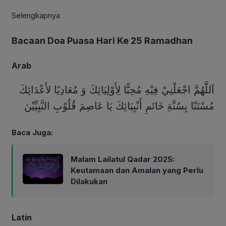
Selengkapnya
Bacaan Doa Puasa Hari Ke 25 Ramadhan
Arab
اَللَّهُمَّ اجْعَلْنِيْ فِيْهِ مُحِبًّا لِأَوْلِيَائِكَ وَ مُعَادِيًا لأَعْدَائِكَ
مُسْتَنّا بِسُنَّةِ خَاتَمِ أَنْبِيَائِكَ يَا عَاصِمَ قُلُوْبِ النَّبِيِّيْنَ
Baca Juga:
Malam Lailatul Qadar 2025:
Keutamaan dan Amalan yang Perlu
Dilakukan
Latin