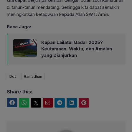
kita dapat berjumpa kembali dengan bulan suci Ramadhan
di tahun-tahun mendatang. Sehingga kita dapat semakin
meningkatkan ketaqwaan kepada Allah SWT. Amin.
Baca Juga:
Kapan Lailatul Qadar 2025?
Keutamaan, Waktu, dan Amalan
yang Dianjurkan
Doa
Ramadhan
Share this:
Facebook
WhatsApp
Twitter
Email
Telegram
LinkedIn
Pinterest
iPunx