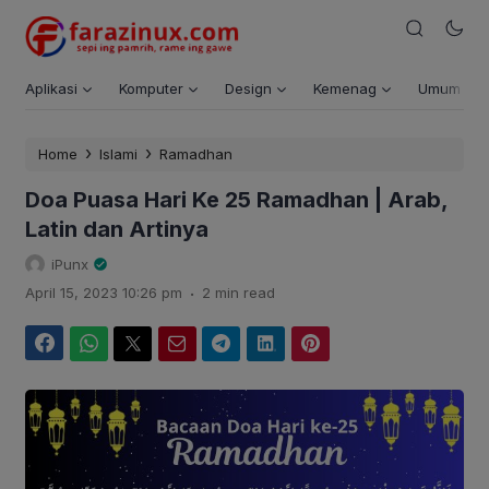
Aplikasi
Komputer
Design
Kemenag
Umum
›
›
Home
Islami
Ramadhan
Doa Puasa Hari Ke 25 Ramadhan | Arab,
Latin dan Artinya
iPunx
.
April 15, 2023 10:26 pm
2 min read
Facebook
WhatsApp
Twitter
Email
Telegram
LinkedIn
Pinterest