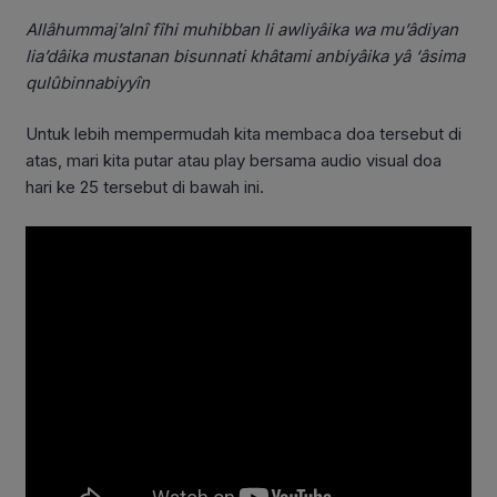
Allâhummaj’alnî fîhi muhibban li awliyâika wa mu’âdiyan
lia’dâika mustanan bisunnati khâtami anbiyâika yâ ‘âsima
qulûbinnabiyyîn
Untuk lebih mempermudah kita membaca doa tersebut di
atas, mari kita putar atau play bersama audio visual doa
hari ke 25 tersebut di bawah ini.