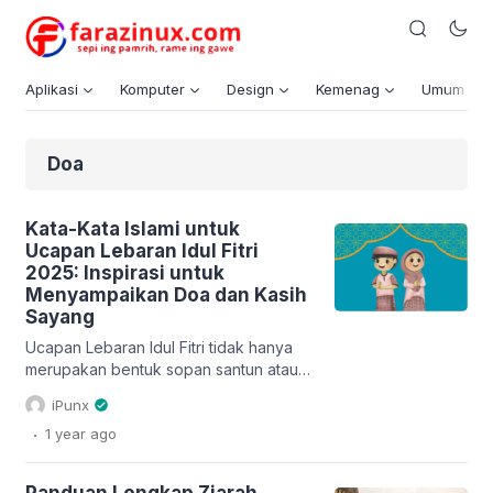
Aplikasi
Komputer
Design
Kemenag
Umum
Doa
Kata-Kata Islami untuk
Ucapan Lebaran Idul Fitri
2025: Inspirasi untuk
Menyampaikan Doa dan Kasih
Sayang
Ucapan Lebaran Idul Fitri tidak hanya
merupakan bentuk sopan santun atau
kebiasaan tahunan, tetapi juga wujud
iPunx
kasih sayang, ukhuwah Islamiyah, serta
.
1 year
ago
pengingat untuk saling mendoakan. Di
momen yang penuh berkah ini, kata-
kata yang kita ucapkan bisa menjadi