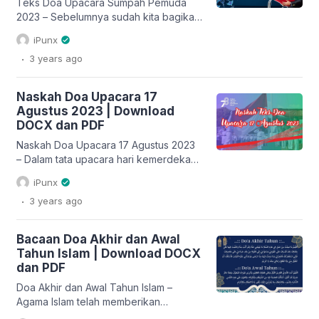
persoalan keamanan, bencana alam,
Teks Doa Upacara Sumpah Pemuda
bencana kemanusiaan […]
2023 – Sebelumnya sudah kita bagikan
susunan acara upacara peringatan Hari
iPunx
Sumpah Pemuda 2023. Anda dapat klik
.
3 years
ago
di sini untuk membuka randon
(susunan) acara Upacara Peringatan
Hari Sumpah Pemuda 2023. Dalam
Naskah Doa Upacara 17
susunan acara tersebut, salah satunya
Agustus 2023 | Download
adalah membacakan doa. Oleh karena
DOCX dan PDF
itu, berikut ini adalah naskah teks doa
upacara Hari […]
Naskah Doa Upacara 17 Agustus 2023
– Dalam tata upacara hari kemerdekaan
RI yang ke 78 sebagaimana dapat
iPunx
anda baca dengan klik di sini. Salah
.
3 years
ago
satu dari rangkaian acara upacara
tersebut adalah pembacaan doa. Di
mana pada upacara 17 Agustus 2023
Bacaan Doa Akhir dan Awal
tersebut, doa dibacakan dalam narasi
Tahun Islam | Download DOCX
agama Islam. Adapun naskah doa
dan PDF
dalam upacara peringatan hari […]
Doa Akhir dan Awal Tahun Islam –
Agama Islam telah memberikan
tuntunan untuk senantiasa