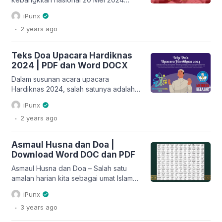
adalah pelaksanaan doa upacara
iPunx
bendera Harkitnas 2024. Rangkaian
.
2 years
ago
acara upacara bendera dapat anda
baca di sini. Untuk sambutan pembina
upacara harkitnas 2024 dapat anda
Teks Doa Upacara Hardiknas
baca ataupun download file pdf dan
2024 | PDF dan Word DOCX
docx nya di sini. Sedangkan naskah
atau teks doa upacara peringatan
Dalam susunan acara upacara
harkitnas 2024 dapat anda […]
Hardiknas 2024, salah satunya adalah
membaca teks doa upacara Hardiknas
iPunx
2024. Oleh karena itu, Kemendikbud
.
2 years
ago
telah menyusun naskah teks doa resmi
untuk dibacakan pada upacara
tersebut. Silahkan klik tautan atau
Asmaul Husna dan Doa |
tombol download pada akhir artikel ini
Download Word DOC dan PDF
untuk mengunduh naskah doa upacara
Hardiknas 2024 dalam bentuk file PDF
Asmaul Husna dan Doa – Salah satu
atau Word Docx. Atau […]
amalan harian kita sebagai umat Islam
adalah membaca asmaul husna. Asmaul
iPunx
Husna adalah 99 nama Allah SWT,
.
3 years
ago
gelar Allah yang baik dan agung sesuai
dengan sifat-sifatNya. Jam’iyyah