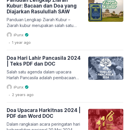
Panduan Lengkap Ziarah
sarana menyampaikan doa serta
Kubur: Bacaan dan Doa yang
mempererat hubungan dengan
Diajarkan Rasulullah SAW
keluarga, sahabat, dan rekan kerja.
Mengutip dari 500 Best SMS Ucapan
Panduan Lengkap Ziarah Kubur –
[…]
Ziarah kubur merupakan salah satu
amalan yang dianjurkan dalam Islam.
iPunx
Selain sebagai bentuk penghormatan
.
1 year
ago
kepada orang yang telah meninggal,
ziarah kubur juga mengingatkan kita
akan kematian dan kehidupan akhirat.
Doa Hari Lahir Pancasila 2024
Rasulullah SAW tidak hanya
| Teks PDF dan DOC
mempraktikkan ziarah kubur, tetapi
juga mengajarkan bacaan dan doa
Salah satu agenda dalam upacara
yang sebaiknya dibaca saat
Harlah Pancasila adalah pembacaan
berkunjung ke makam. Artikel […]
naskah teks doa hari lahir Pancasila
iPunx
tahun 2024. Untuk susunan teks atau
.
2 years
ago
naskah tersebut sudah disediakan
secara nasional. Kita dapat mengunduh
naskah teks doa hari lahir (harlah)
Doa Upacara Harkitnas 2024 |
Pancasila 2024 ini dalam bentuk file
PDF dan Word DOC
pdf maupun docx pada akhir artikel ini.
Selain itu, kita juga dapat langsung […]
Dalam rangkaian acara peringatan hari
kebangkitan nasional 20 Mei 2024