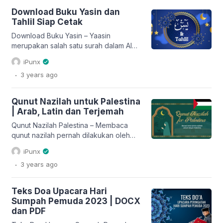
Nahdlatul Ulama (NU) telah merilis
Download Buku Yasin dan
aplikasi NU Online yang didalamnya
Tahlil Siap Cetak
juga berisi Asmaul Husna beserta
dengan artinya. Untuk lebih jelasnya
Download Buku Yasin – Yaasin
silahkan […]
merupakan salah satu surah dalam Al
Qur’an yang sangat terkenal. Bahkan
iPunx
orang yang membaca surat Yasin rutin
.
3 years
ago
setiap malam sampai ia meninggal
dunia, maka ia akan meninggal dunia
dalam keadaan syahid. Di kalangan
Qunut Nazilah untuk Palestina
nahdliyin, surat Yasin biasa dibaca
| Arab, Latin dan Terjemah
untuk mendoakan seseorang yang
sedang sakaratul maut. Selain itu juga
Qunut Nazilah Palestina – Membaca
sering dibacakan […]
qunut nazilah pernah dilakukan oleh
Rasulullah SAW ketika kehilangan para
iPunx
sahabat pada perang mu’tah. Rasulullah
.
3 years
ago
SAW melaksanakan qunut nazilah
selama satu bula ketika itu. Qunut
nazilah dibaca pada rakaat terakhir
Teks Doa Upacara Hari
sholat wajib sebelum sujud. Beberapa
Sumpah Pemuda 2023 | DOCX
alasan melaksanakan qunut nazilah
dan PDF
adalah umat Islam sedang menghadapi