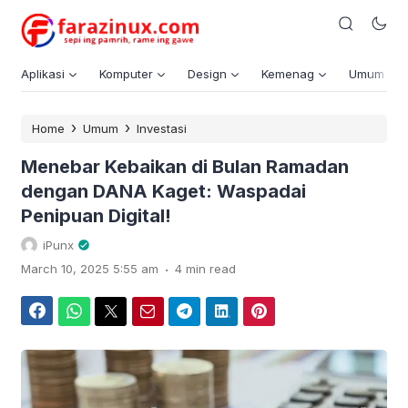
Aplikasi
Komputer
Design
Kemenag
Umum
›
›
Home
Umum
Investasi
Menebar Kebaikan di Bulan Ramadan
dengan DANA Kaget: Waspadai
Penipuan Digital!
iPunx
.
March 10, 2025 5:55 am
4 min read
Facebook
WhatsApp
Twitter
Email
Telegram
LinkedIn
Pinterest