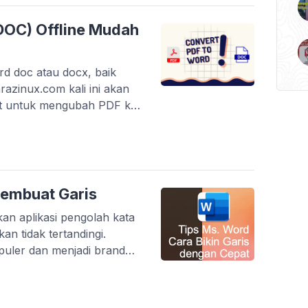
DOC) Offline Mudah
d doc atau docx, baik
razinux.com kali ini akan
at untuk mengubah PDF ke
banyak aplikasi untuk
g dapat kita gunakan.
 PDF, […]
Membuat Garis
n aplikasi pengolah kata
an tidak tertandingi.
opuler dan menjadi brand
laupun saat ini sudah
laupun begitu, Ms Word
 pompa air ya Sanyo, […]