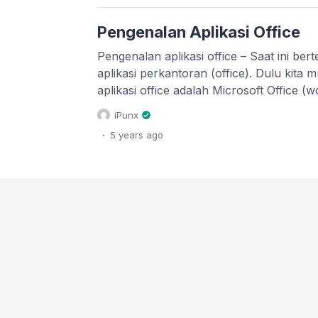
Pengenalan Aplikasi Office
Pengenalan aplikasi office – Saat ini ber
aplikasi perkantoran (office). Dulu kit
aplikasi office adalah Microsoft Office (w
pengolah dokumen, excel sebagai pengo
iPunx
powerpoint sebagai pengolah presentasi
.
5 years
ago
pengolah database). Namun, saat ini ba
dapat kita gunakan sebagai aplikasi pen