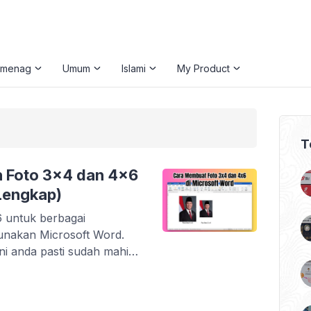
emenag
Umum
Islami
My Product
T
 Foto 3×4 dan 4×6
Lengkap)
 untuk berbagai
nakan Microsoft Word.
ni anda pasti sudah mahir
seringkali menjadi syarat
rti pendaftaran LTMPT,
tan pernikahan. Namun,