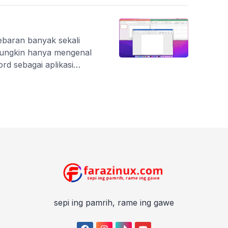
tebaran banyak sekali
a mungkin hanya mengenal
ord sebagai aplikasi
lah data spreadsheet,
 dan access sebagai
nyak beragam pilihan yang
golah kebutuhan […]
sepi ing pamrih, rame ing gawe