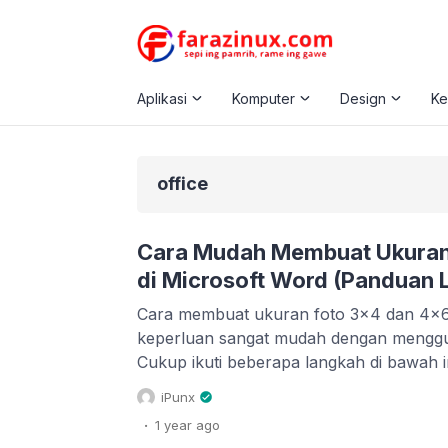
Aplikasi
Komputer
Design
K
office
Cara Mudah Membuat Ukuran
di Microsoft Word (Panduan 
Cara membuat ukuran foto 3×4 dan 4×6
keperluan sangat mudah dengan menggu
Cukup ikuti beberapa langkah di bawah i
melakukannya. Ukuran foto 3×4 dan 4×6 
iPunx
penting untuk berbagai keperluan, sepe
.
1 year
ago
pembuatan SKCK, atau bahkan persyara