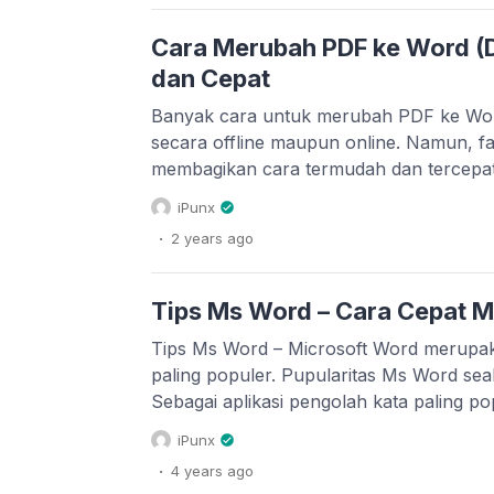
tidak perlu khawatir! Anda bisa […]
Cara Merubah PDF ke Word (
dan Cepat
Banyak cara untuk merubah PDF ke Wor
secara offline maupun online. Namun, fa
membagikan cara termudah dan tercep
Word tanpa perlu koneksi internet. Ada 
iPunx
mengubah atau convert PDF ke Word yan
.
2 years
ago
Aplikasi Nitro PDF, Adobe Reader, Foxit
Tips Ms Word – Cara Cepat 
Tips Ms Word – Microsoft Word merupaka
paling populer. Pupularitas Ms Word seak
Sebagai aplikasi pengolah kata paling p
nya aplikasi ketik mengetik. Ms Word wa
iPunx
banyak aplikasi serupa yang meniru. Wa
.
4 years
ago
masih menjadi superior. Layaknya kalau