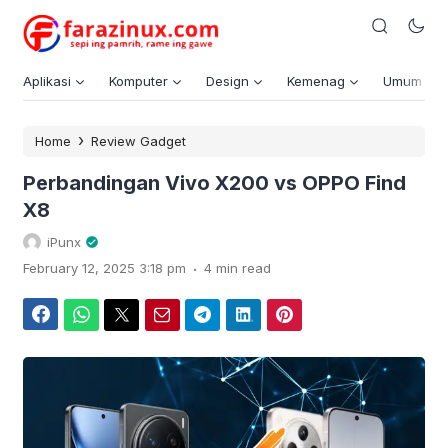
Aplikasi
Komputer
Design
Kemenag
Umum
›
Home
Review Gadget
Perbandingan Vivo X200 vs OPPO Find
X8
iPunx
.
February 12, 2025 3:18 pm
4 min read
Facebook
WhatsApp
Twitter
Email
Telegram
LinkedIn
Pinterest