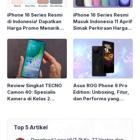
iPhone 16 Series Resmi
iPhone 16 Series Resmi
di Indonesia! Dapatkan
Masuk Indonesia 11 April!
Harga Promo Menarik
Simak Perkiraan Harga &
dari Digimap
Spesifikasinya
Review Singkat TECNO
Asus ROG Phone 9 Pro
Camon 40: Spesialis
Edition: Unboxing, Fitur,
Kamera di Kelas 2
dan Performa yang
Jutaan!
Menggoda Para Gamer
Top 5 Artikel
Download Logo HUT RI Ke-77 Vector dan