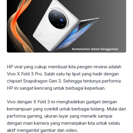
HP viral yang cukup membuat kita pengen review adalah
Vivo X Fold 3 Pro. Salah satu hp lipat yang hadir dengan
chipset Snapdragon Gen 3. Sehingga tentunya performa
HP ini sangat kenceng untuk berbagai keperluan.
Vivo dengan X Fold 3 ini menghadirkan gadget dengan
kemampuan yang overkill untuk berbagai bidang. Mulai dari
performa gaming, ukuran layar yang menarik sampai
dengan main kamera yang memanjakan kita untuk selalu
aktif mengambil gambar dan video.