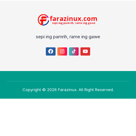
sepi ing pamrih, rame ing gawe
Copyright © 2026
Farazinux
. All Right Reserved.