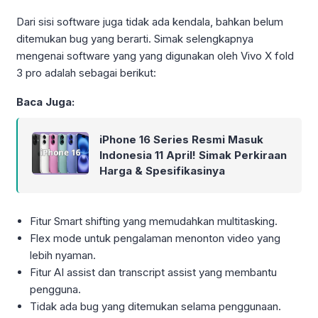
Dari sisi software juga tidak ada kendala, bahkan belum
ditemukan bug yang berarti. Simak selengkapnya
mengenai software yang yang digunakan oleh Vivo X fold
3 pro adalah sebagai berikut:
Baca Juga:
iPhone 16 Series Resmi Masuk
Indonesia 11 April! Simak Perkiraan
Harga & Spesifikasinya
Fitur Smart shifting yang memudahkan multitasking.
Flex mode untuk pengalaman menonton video yang
lebih nyaman.
Fitur AI assist dan transcript assist yang membantu
pengguna.
Tidak ada bug yang ditemukan selama penggunaan.