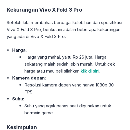
Kekurangan Vivo X Fold 3 Pro
Setelah kita membahas berbagai kelebihan dari spesifikasi
Vivo X Fold 3 Pro, berikut ini adalah beberapa kekurangan
yang ada di Vivo X Fold 3 Pro.
Harga:
Harga yang mahal, yaitu Rp 26 juta. Harga
sekarang malah sudah lebih murah. Untuk cek
harga atau mau beli silahkan
klik di sini
.
Kamera depan:
Resolusi kamera depan yang hanya 1080p 30
FPS.
Suhu:
Suhu yang agak panas saat digunakan untuk
bermain game.
Kesimpulan