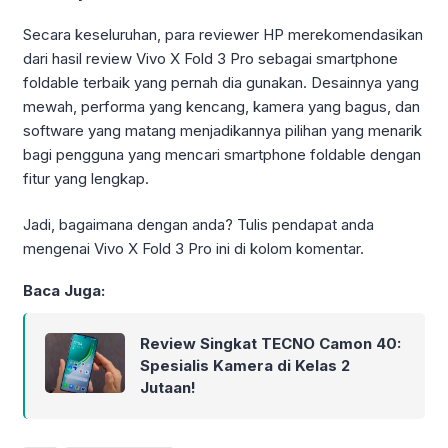
Secara keseluruhan, para reviewer HP merekomendasikan
dari hasil review Vivo X Fold 3 Pro sebagai smartphone
foldable terbaik yang pernah dia gunakan. Desainnya yang
mewah, performa yang kencang, kamera yang bagus, dan
software yang matang menjadikannya pilihan yang menarik
bagi pengguna yang mencari smartphone foldable dengan
fitur yang lengkap.
Jadi, bagaimana dengan anda? Tulis pendapat anda
mengenai Vivo X Fold 3 Pro ini di kolom komentar.
Baca Juga:
Review Singkat TECNO Camon 40:
Spesialis Kamera di Kelas 2
Jutaan!