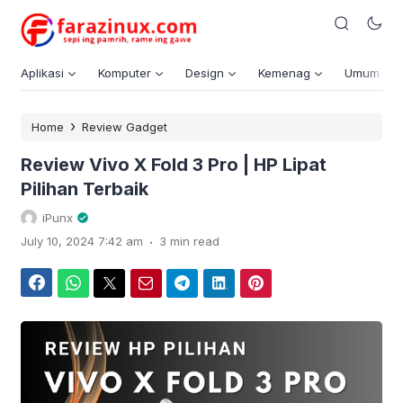
Aplikasi
Komputer
Design
Kemenag
Umum
›
Home
Review Gadget
Review Vivo X Fold 3 Pro | HP Lipat
Pilihan Terbaik
iPunx
.
July 10, 2024 7:42 am
3 min read
Facebook
WhatsApp
Twitter
Email
Telegram
LinkedIn
Pinterest