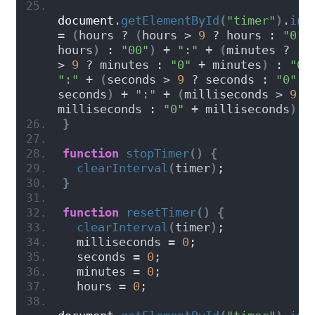
document
.
getElementById
(
"timer"
)
.
inn
= 
(
hours ? 
(
hours > 
9
 ? hours : 
"0"
 +
hours
)
 : 
"00"
)
 + 
":"
 + 
(
minutes ? 
(
m
> 
9
 ? minutes : 
"0"
 + minutes
)
 : 
"00
":"
 + 
(
seconds > 
9
 ? seconds : 
"0"
 + 
seconds
)
 + 
":"
 + 
(
milliseconds > 
9
 ? 
milliseconds : 
"0"
 + milliseconds
)
;
}
function
stopTimer
(
)
{
clearInterval
(
timer
)
;
}
function
resetTimer
(
)
{
clearInterval
(
timer
)
;
  milliseconds = 
0
;
  seconds = 
0
;
  minutes = 
0
;
  hours = 
0
;