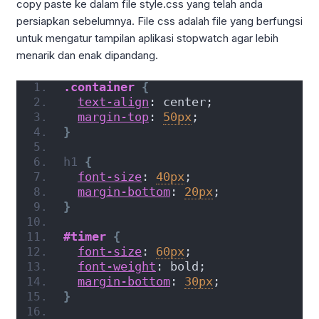
copy paste ke dalam file style.css yang telah anda
persiapkan sebelumnya. File css adalah file yang berfungsi
untuk mengatur tampilan aplikasi stopwatch agar lebih
menarik dan enak dipandang.
.container
{
text-align
: center;
margin-top
: 
50px
;
}
h1
{
font-size
: 
40px
;
margin-bottom
: 
20px
;
}
#timer
{
font-size
: 
60px
;
font-weight
: bold;
margin-bottom
: 
30px
;
}