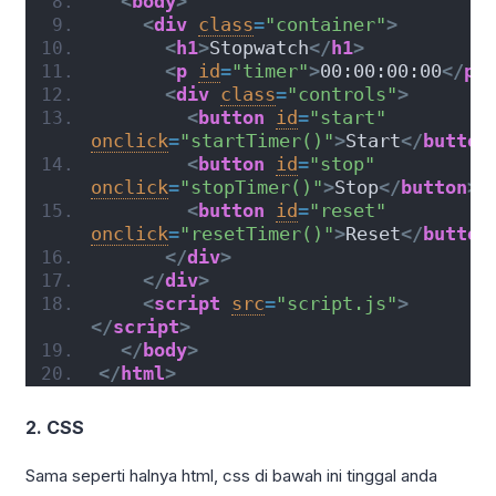
<
body
>
<
div
class
=
"container"
>
<
h1
>
Stopwatch
</
h1
>
<
p
id
=
"timer"
>
00:00:00:00
</
p
>
<
div
class
=
"controls"
>
<
button
id
=
"start"
onclick
=
"startTimer()"
>
Start
</
button
<
button
id
=
"stop"
onclick
=
"stopTimer()"
>
Stop
</
button
>
<
button
id
=
"reset"
onclick
=
"resetTimer()"
>
Reset
</
button
</
div
>
</
div
>
<
script
src
=
"script.js"
>
</
script
>
</
body
>
</
html
>
2. CSS
Sama seperti halnya html, css di bawah ini tinggal anda