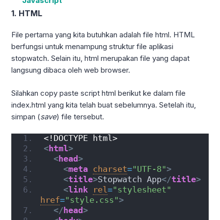
1. HTML
File pertama yang kita butuhkan adalah file html. HTML
berfungsi untuk menampung struktur file aplikasi
stopwatch. Selain itu, html merupakan file yang dapat
langsung dibaca oleh web browser.
Silahkan copy paste script html berikut ke dalam file
index.html yang kita telah buat sebelumnya. Setelah itu,
simpan (
save
) file tersebut.
<!DOCTYPE html>
<
html
>
<
head
>
<
meta
charset
=
"UTF-8"
>
<
title
>
Stopwatch App
</
title
>
<
link
rel
=
"stylesheet"
href
=
"style.css"
>
</
head
>