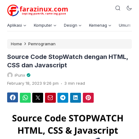
Aplikasi
Komputer
Design
Kemenag
Umum
›
Home
Pemrograman
Source Code StopWatch dengan HTML,
CSS dan Javascript
iPunx
.
February 18, 2023 9:26 pm
3 min read
Facebook
WhatsApp
Twitter
Email
Telegram
LinkedIn
Pinterest