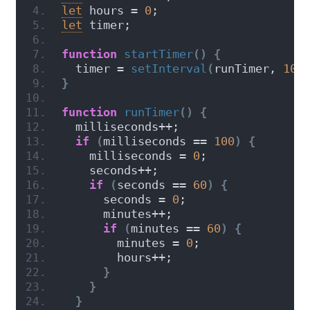
let
 hours = 
0
;
let
 timer;
function
startTimer
(
)
{
  timer = 
setInterval
(
runTimer, 
10
)
}
function
runTimer
(
)
{
  milliseconds++;
if
(
milliseconds == 
100
)
{
    milliseconds = 
0
;
    seconds++;
if
(
seconds == 
60
)
{
      seconds = 
0
;
      minutes++;
if
(
minutes == 
60
)
{
        minutes = 
0
;
        hours++;
}
}
}