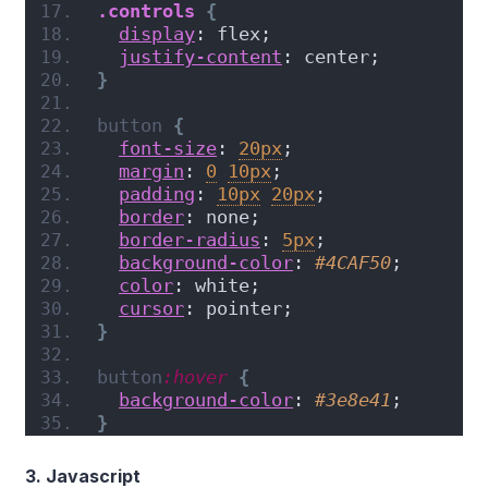
.controls
{
display
: flex;
justify-content
: center;
}
button
{
font-size
: 
20px
;
margin
: 
0
10px
;
padding
: 
10px
20px
;
border
: none;
border-radius
: 
5px
;
background-color
: 
#4CAF50
;
color
: white;
cursor
: pointer;
}
button
:hover
{
background-color
: 
#3e8e41
;
}
3. Javascript