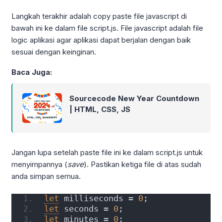
Langkah terakhir adalah copy paste file javascript di
bawah ini ke dalam file script.js. File javascript adalah file
logic aplikasi agar aplikasi dapat berjalan dengan baik
sesuai dengan keinginan.
Baca Juga:
Sourcecode New Year Countdown
| HTML, CSS, JS
Jangan lupa setelah paste file ini ke dalam script.js untuk
menyimpannya (
save
). Pastikan ketiga file di atas sudah
anda simpan semua.
let
 milliseconds = 
0
;
let
 seconds = 
0
;
let
 minutes = 
0
;