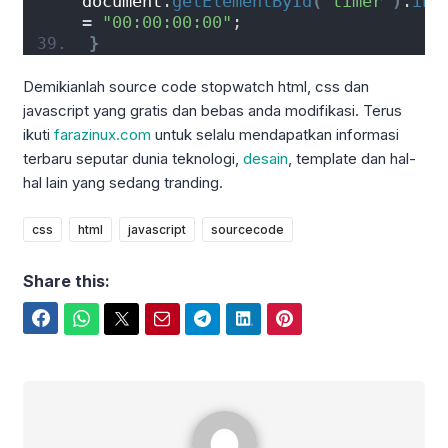
document
.
getElementById
(
"timer"
)
.
inn
= 
"00:00:00:00"
;
}
Demikianlah source code stopwatch html, css dan
javascript yang gratis dan bebas anda modifikasi. Terus
ikuti
farazinux.com
untuk selalu mendapatkan informasi
terbaru seputar dunia teknologi,
desain
, template dan hal-
hal lain yang sedang tranding.
css
html
javascript
sourcecode
Share this:
Facebook
WhatsApp
Twitter
Email
Telegram
LinkedIn
Pinterest
iPunx