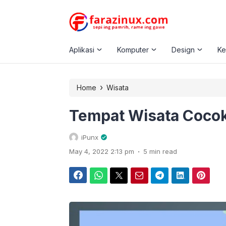
Aplikasi
Komputer
Design
K
›
Home
Wisata
Tempat Wisata Cocok
iPunx
.
May 4, 2022 2:13 pm
5 min read
Facebook
WhatsApp
Twitter
Email
Telegram
LinkedIn
Pinterest