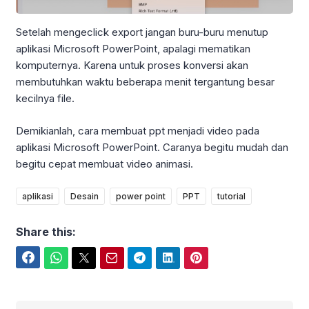
Setelah mengeclick export jangan buru-buru menutup
aplikasi Microsoft PowerPoint, apalagi mematikan
komputernya. Karena untuk proses konversi akan
membutuhkan waktu beberapa menit tergantung besar
kecilnya file.
Demikianlah, cara membuat ppt menjadi video pada
aplikasi Microsoft PowerPoint. Caranya begitu mudah dan
begitu cepat membuat video animasi.
aplikasi
Desain
power point
PPT
tutorial
Share this:
Facebook
WhatsApp
Twitter
Email
Telegram
LinkedIn
Pinterest