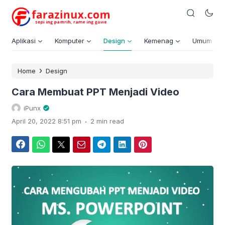
Aplikasi
Komputer
Design
Kemenag
Umum
›
Home
Design
Cara Membuat PPT Menjadi Video
iPunx
.
April 20, 2022 8:51 pm
2 min read
Facebook
WhatsApp
Twitter
Email
Telegram
LinkedIn
Pinterest