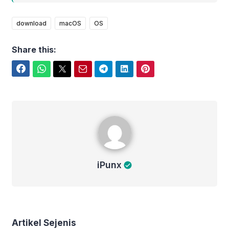
download
macOS
OS
Share this:
Facebook
WhatsApp
Twitter
Email
Telegram
LinkedIn
Pinterest
iPunx
iPunx
Artikel Sejenis