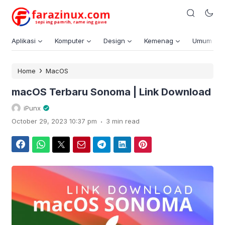
Aplikasi
Komputer
Design
Kemenag
Umum
›
Home
MacOS
macOS Terbaru Sonoma | Link Download
iPunx
.
October 29, 2023 10:37 pm
3 min read
Facebook
WhatsApp
Twitter
Email
Telegram
LinkedIn
Pinterest